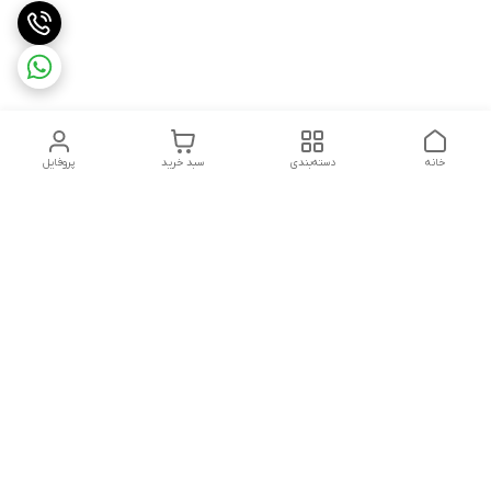
خانه
دسته‌بندی
سبد خرید
پروفایل
دسترسی سریع
ثبت گارانتی پوزیترون
سیاست حریم خصوصی
روش های ارسال
ضمانت اصالت و گارانتی کالا
روش های پرداخت
قوانین و مقررات