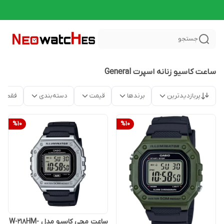
جستجو
ساعت کاسیو زنانه اسپرت General
پربازدیدترین
برندها
قیمت
دسته‌بندی
فقط م
%
10
%
10
ساعت مچی کاسیو مدل W-218HM-