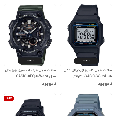
ناموجود
ناموجود
ساعت مچی کاسیو اورجینال مدل
ساعت مچی مردانه کاسیو اورجینال
CASIO-W-217H-1Aبا گارانتی
مدل CASIO-AEQ-110W-3A
یکساله پوزیترون
ناموجود
ناموجود
%
15