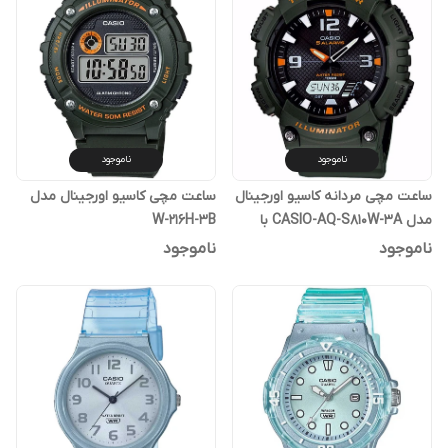
ناموجود
ناموجود
ساعت مچی مردانه کاسیو اورجینال
ساعت مچی کاسیو اورجینال مدل
مدل CASIO-AQ-S810W-3A با
W-216H-3B
گارانتی یکساله پوزیترون
ناموجود
ناموجود