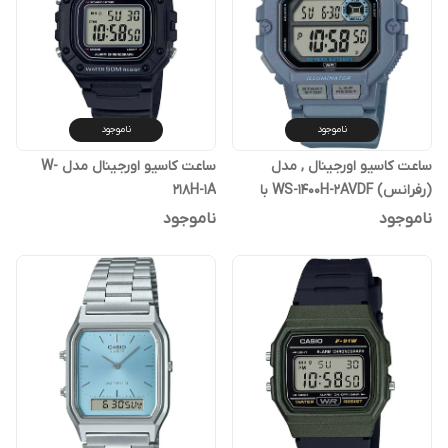
ناموجود
ناموجود
ساعت کاسیو اورجینال , مدل
ساعت کاسیو اورجینال مدل W-
(رفرانس) WS-1400H-2AVDF با
218H-1A
گارانتی پوزیترون
ناموجود
ناموجود