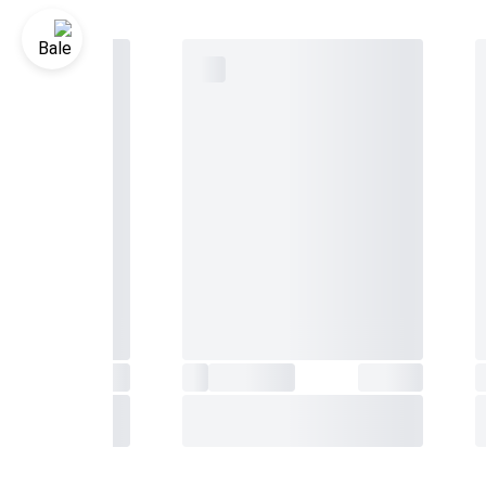
 59
 زمان
ول و
ابل تنظیم
Supe
منظم
،