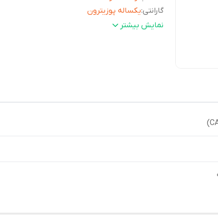
گارانتی
:
یکساله پوزیترون
فرم قاب
:
مربع | مستطیل
نمایش بیشتر
اندازه بند
:
قابل تنظیم از 150 تا 205 میلی‌متر
ساعت
جهانی
:
+ ساعت هماهنگ جهانی)
دوام باتری
:
3 سال با باتری CR1616
ابعاد قاب (
37.8 
طولxعرضxضخامت)
:
متر
وزن
:
23 گرم
کرنومتر
:
با دقت 1/100 ثانیه ظرفیت تا 24 ساعت
عرض (میلی‌متر)
:
33.7
ضخامت (میلی‌متر)
:
8.6
رنگ صفحه
:
ترکیب مشکی و طوسی
رنگ بند
:
قرمز
تقویم
:
کاملا خودکار تا سال 2099
رنگ قاب
:
قرمز