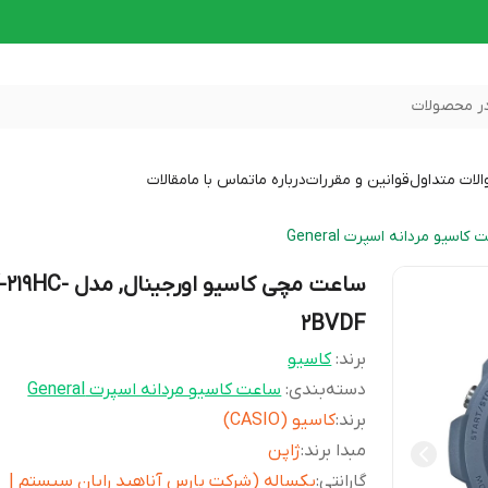
ر محصولات
لات متداول
قوانین و مقررات
درباره ما
تماس با ما
مقالات
کاسیو مردانه اسپرت General
ساعت مچی کاسیو اورجینال, مدل 
2BVDF
برند:
کاسیو
دسته‌بندی
:
ساعت کاسیو مردانه اسپرت General
برند
:
کاسیو (CASIO)
مبدا برند
:
ژاپن
گارانتی
:
یکساله (شرکت پارس آناهید رایان سیستم |