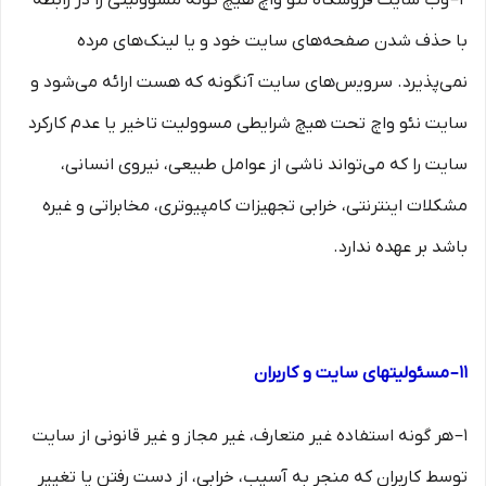
۲– وب ‏‌سایت فروشگاه نئو واچ هیچ گونه مسوولیتی را در رابطه
با حذف شدن صفحه‏‌های سایت خود و یا لینک‏‌های مرده
نمی‌‏پذیرد. سروﻳس‌‏های سایت آن‏گونه که هست ارائه می‏‌شود و
سایت نئو واچ تحت هیچ شرایطی مسوولیت تاخیر یا عدم کارکرد
سایت را که می‌تواند ناشى از عوامل طبیعى، نیروى انسانی،
مشکلات اینترنتى، خرابی تجهیزات کامپیوترى، مخابراتى و غیره
باشد بر عهده ندارد.
۱۱– مسئولیتهای سایت و کاربران
۱– هر گونه استفاده غیر متعارف، غیر مجاز و غیر قانونی از سایت
توسط کاربران که منجر به آسیب، خرابی، از دست رفتن یا تغییر