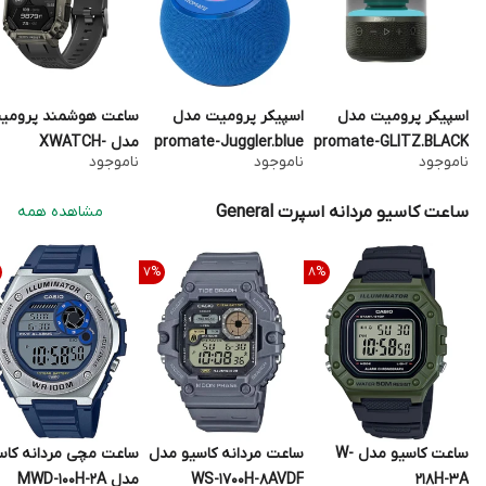
اسپیکر پرومیت مدل
اسپیکر پرومیت مدل
ساعت هوشمند پرومی
promate-GLITZ.BLACK
promate-Juggler.blue
مدل XWATCH-
ناموجود
ناموجود
ناموجود
S19.BLACK
ساعت کاسیو مردانه اسپرت General
مشاهده همه
7
%
8
%
ساعت کاسیو مدل W-
ساعت مردانه کاسیو مدل
ساعت مچی مردانه کاس
218H-3A
WS-1700H-8AVDF
مدل MWD-100H-2A