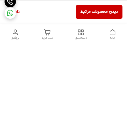
دیدن محصولات مرتبط
ناموجود
خانه
دسته‌بندی
سبد خرید
پروفایل
دسترسی سریع
ثبت گارانتی پوزیترون
سیاست حریم خصوصی
روش های ارسال
ضمانت اصالت و گارانتی کالا
روش های پرداخت
قوانین و مقررات