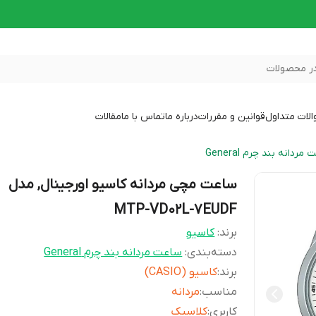
ر محصولات
لات متداول
قوانین و مقررات
درباره ما
تماس با ما
مقالات
مردانه بند چرم General
ساعت مچی مردانه کاسیو اورجینال, مدل
MTP-VD02L-7EUDF
برند:
کاسیو
دسته‌بندی
:
ساعت مردانه بند چرم General
برند
:
کاسیو (CASIO)
مناسب
:
مردانه
کاربری
:
کلاسیک