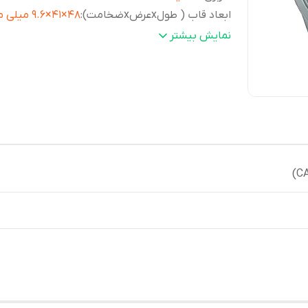
ابعاد قاب ( طولxعرضxضخامت)
:
48×41×9.6 میلی متر
رنگ بند
:
قهوه ای / مسی
نمایش بیشتر
رنگ صفحه
:
سفید
وزن
:
55 گرم
تقویم
:
نمایش تاریخ روز
مقاومت در برابر آب
:
صرفا کارهای روزمره
دوام باتری
:
3 سال با باتری SR626SW
نوع قفل
:
سگکی
جنس شیشه
:
معدنی
منبع انرژی
:
باتری معمولی
گارانتی
:
یکساله (شرکت پارس آناهید رایان سیستم |
پوزیترون)
دقت ساعت
:
±20 ثانیه در ماه