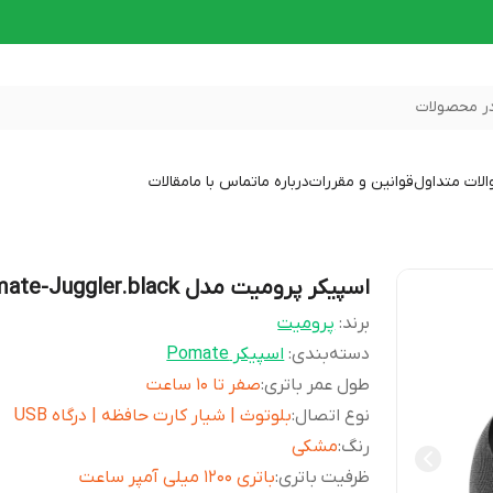
ر محصولات
لات متداول
قوانین و مقررات
درباره ما
تماس با ما
مقالات
اسپیکر پرومیت مدل promate-Juggler.black
برند:
پرومیت
دسته‌بندی
:
اسپیکر Pomate
طول عمر باتری
:
صفر تا 10 ساعت
نوع اتصال
:
بلوتوث | شیار کارت حافظه | درگاه USB
رنگ
:
مشکی
ظرفیت باتری
:
باتری 1200 میلی آمپر ساعت