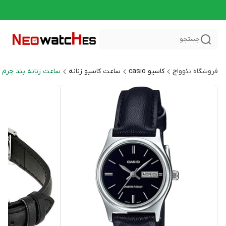
جستجو
فروشگاه نئوواچ
کاسیو casio
ساعت کاسیو زنانه
ساعت زنانه بند چرم General