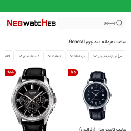
جستجو
ساعت مردانه بند چرم General
پربازدیدترین
برندها
قیمت
دسته‌بندی
فقط م
%
15
%
5
ساعت کاسیو مدل (رفرانس)