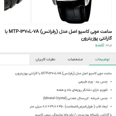
ساعت مچی کاسیو اصل مدل (رفرانس) MTP-1370L-7A با
گارانتی پوزیترون
برند:
کاسیو
توضیحات
مشخصات
نظرات کاربران
ساعت مچی کاسیو اصل مدل (رفرانس) MTP-1370L-7A با گارانتی پوزیترون
جنس بند : چرم طبیعی
تقویم دارای نشانگر روزهای ماه و هفته
جنس شیشه : کریستال معدنی (Mineral Crystal)
ابعاد قاب ( طولxعرضxضخامت) : 45 × 39.8 × 8.8 میلی متر
با گارانتی یکساله پوزیترون / نئو واچ نمایندگی رسمی کاسیو