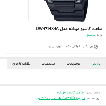
ساعت کاسیو مردانه مدل DW-291HX-1A
برند:
کاسیو
اورجینال با گارانتی یکساله پوزیترون
بررسی
توضیحات
مشخصات
نظرات کاربران
دسته‌بندی
:
ساعت کاسیو مردانه
برچسب‌ها :
نئو واچ
DW291HX
ساعت مردانه کاسیو