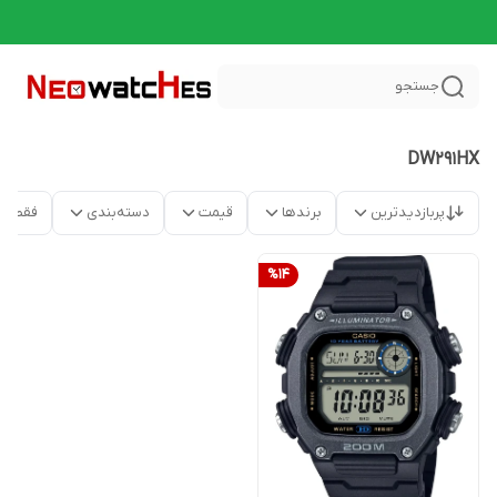
جستجو
DW291HX
پربازدیدترین
برندها
قیمت
دسته‌بندی
فقط م
%
14