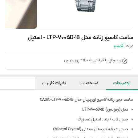
ساعت کاسیو زنانه مدل LTP-V005D-1B - استیل
برند:
کاسیو
اورجینال با گارانتی یکساله پوزیترون
توضیحات
مشخصات
نظرات کاربران
ساعت مچی زنانه کاسیو اورجینال مدل CASIO-LTP-V005D-1B
مدل (رفرانس) LTP-V005D-1B
جنس قاب / بند : استیل ضد زنگ
جنس شیشه کریستال معدنی (Mineral Crystal)