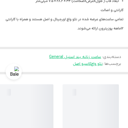
ابعاد قاب ( طولxعرضxضخامت) 34 × 28.2 × 7.5 میلی‌متر
گارانتی و اصالت
تمامی ساعت‌های عرضه ‌شده در نئو واچ اورجینال و اصل هستند و همراه با گارانتی
12ماهه پوزیترون ارائه می‌شوند.
دسته‌بندی
:
ساعت زنانه بند استیل General
برچسب‌ها :
نئو واچ
کاسیو اصل