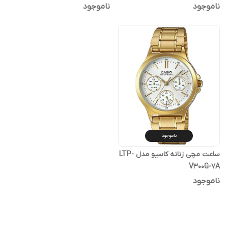
پوزیترون
ناموجود
ناموجود
ناموجود
ساعت مچی زنانه کاسیو مدل LTP-
V300G-7A
ناموجود