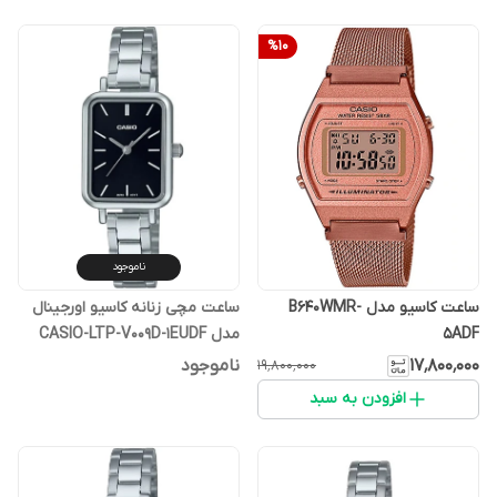
%
10
ناموجود
ساعت کاسیو مدل B640WMR-
ساعت مچی زنانه کاسیو اورجینال
5ADF
مدل CASIO-LTP-V009D-1EUDF
۱۷٬۸۰۰٬۰۰۰
ناموجود
۱۹٬۸۰۰٬۰۰۰
افزودن به سبد