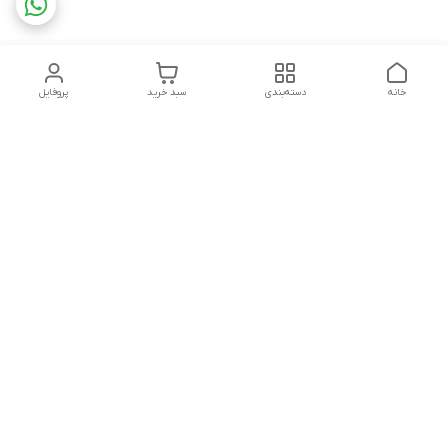
خانه
دسته‌بندی
سبد خرید
پروفایل
دسترسی سریع
ثبت گارانتی پوزیترون
سیاست حریم خصوصی
روش های ارسال
ضمانت اصالت و گارانتی کالا
روش های پرداخت
قوانین و مقررات
برای کمک و راهنمایی ، همیشه در کنار شما هستیم.