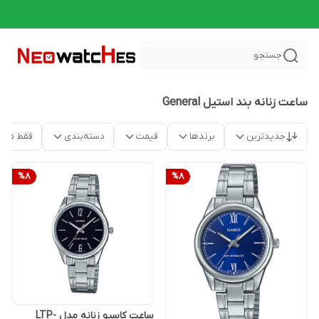
جستجو
ساعت زنانه بند استیل General
جدیدترین
برندها
قیمت
دسته‌بندی
فقط محص
%
8
%
8
ساعت کاسیو زنانه مدل LTP-