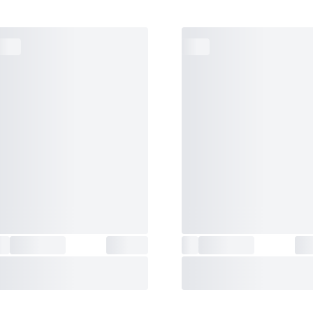
دوام باتری
:
7 سال با باتری CR2016
تقویم
:
تقویم تمام خودکار با ماه فوریه 28 روزه
حالت‌های
مان سپری شده، زمان مقطعی و زمان 
اندازه‌گیری
:
جایگاه های اول و دوم
منبع انرژی
:
باتری معمولی
مقاومت در برابر آب تا
:
50 متر
جنس بند
:
رزین