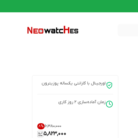
اورجینال با گارانتی یکساله پوزیترون
زمان آماده‌سازی
2
روز کاری
۶٬۳۸۰٬۰۰۰
8
%
5,823,000