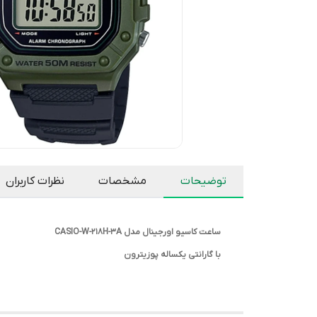
توضیحات
مشخصات
نظرات کاربران
ساعت کاسیو اورجینال مدل CASIO-W-218H-3A
با گارانتی یکساله پوزیترون