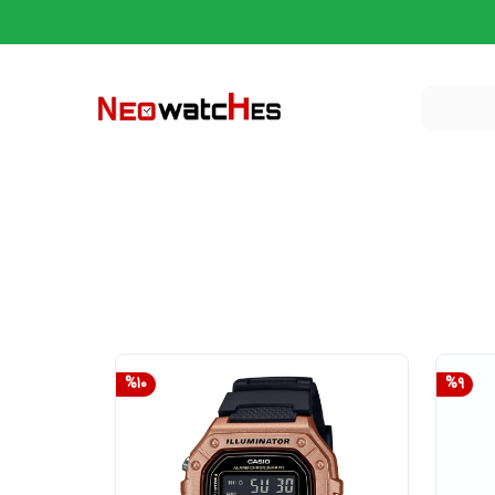
%
10
%
9