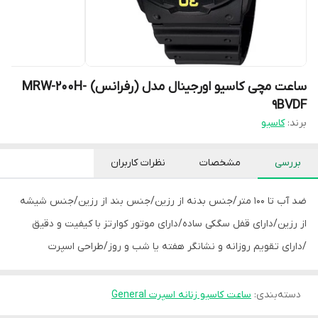
ساعت مچی کاسیو اورجینال مدل (رفرانس) MRW-200H-
9BVDF
برند:
کاسیو
بررسی
مشخصات
نظرات کاربران
ضد آب تا 100 متر/
جنس بدنه از رزین/جنس بند از رزین/جنس شیشه
از رزین/
دارای قفل سگکی ساده/
دارای موتور کوارتز با کیفیت و دقیق
/
دارای تقویم روزانه و نشانگر هفته یا شب و روز/
طراحی اسپرت
دسته‌بندی
:
ساعت کاسیو زنانه اسپرت General