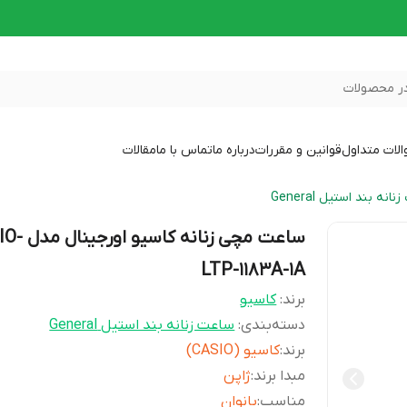
ر محصولات
لات متداول
قوانین و مقررات
درباره ما
تماس با ما
مقالات
انه بند استیل General
ساعت مچی زنانه ک
LTP-1183A-1A
برند:
کاسیو
دسته‌بندی
:
ساعت زنانه بند استیل General
برند
:
کاسیو (CASIO)
مبدا برند
:
ژاپن
مناسب
:
بانوان