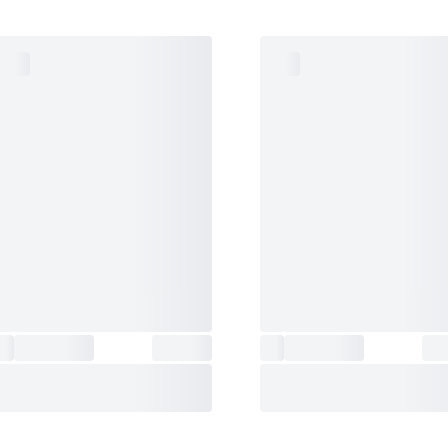
دقت ساعت
:
±20 ثانیه در ماه
شرکت سازنده
میوتا (سیتیزن) ژاپن (MIYOTA
موتور
:
JAPAN)