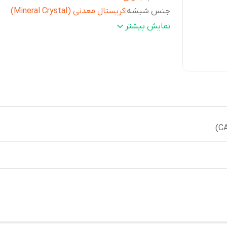
جنس شیشه
:
کریستال معدنی (Mineral Crystal)
گارانتی
:
یکساله پوزیترون
نمایش بیشتر
جنس بند
:
استیل ضد زنگ
جنس قاب
:
استیل ضد زنگ
دوام باتری
:
3 سال با باتری SR626SW
تقویم
:
دارای نشانگر روزهای ماه
رنگ صفحه
:
مشکی / دودی تیره
ابعاد قاب (
31.5 × 28.5 × 6.6
طولxعرضxضخامت)
:
میلی‌متر
اندازه بند
:
12.5 الی 18.5 سانتی متر
وزن
:
52 گرم
عرض (میلی‌متر)
:
28.5
ضخامت (میلی‌متر)
:
6.6
مقاومت در برابر آب
:
50 متر
رنگ قاب
:
نقره ای
نوع صفحه نمایش
:
عقربه ایی