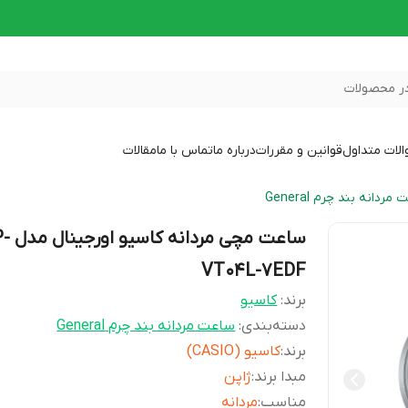
ر محصولات
لات متداول
قوانین و مقررات
درباره ما
تماس با ما
مقالات
مردانه بند چرم General
ساعت مچی 
VT04L-7EDF
برند:
کاسیو
دسته‌بندی
:
ساعت مردانه بند چرم General
برند
:
کاسیو (CASIO)
مبدا برند
:
ژاپن
مناسب
:
مردانه