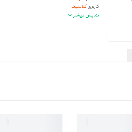
کاربری
:
کلاسیک
گارانتی
:
یکساله پوزیترون
نمایش بیشتر
جنس قاب
:
استیل
دوام باتری
:
3 سال
ابعاد قاب ( طولxعرضxضخامت)
:
46 × 40 × 8.2 میلی متر
وزن
:
44 گرم
رنگ صفحه
:
سفید
رنگ بند
:
مشکی / دودی تیره
اندازه بند
:
بند با قفل قابل تنظیم بین 175 تا 215 میلی‌متر
مقاومت در برابر آب تا
:
50 متر
مقاومت در برابر آب
:
فشار 5 اتمسفر
جنس بند
:
استیل ضد زنگ
تکنولوژی موتور
:
کوارتز (Quartz)
شرکت سازنده
میوتا (سیتیزن) ژاپن (MIYOTA
موتور
:
JAPAN)
جنس شیشه
:
کریستال معدنی (Mineral Crystal)