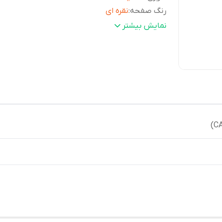
رنگ صفحه
:
نقره ای
رنگ قاب
:
نقره ای
نمایش بیشتر
ابعاد قاب ( طولxعرضxضخامت)
:
46 × 40 × 8.2 میلی متر
رنگ بند
:
سبز
وزن
:
41 گرم
مقاومت در برابر آب
:
صرفا کارهای روزمره
دوام باتری
:
3 سال با باتری SR626SW
نوع قفل
:
سگکی
منبع انرژی
:
باتری معمولی
گارانتی
:
یکساله (شرکت پارس آناهید رایان سیستم |
پوزیترون)
دقت ساعت
:
±20 ثانیه در ماه