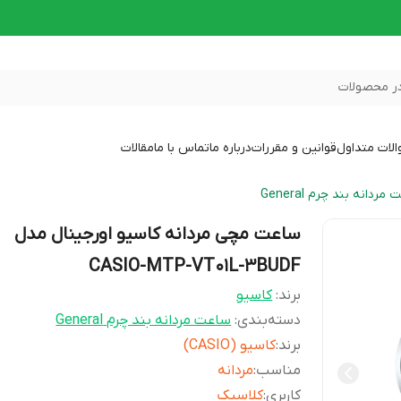
ر محصولات
لات متداول
قوانین و مقررات
درباره ما
تماس با ما
مقالات
مردانه بند چرم General
ساعت مچی مردانه کاسیو اورجینال مدل
CASIO-MTP-VT01L-3BUDF
برند:
کاسیو
دسته‌بندی
:
ساعت مردانه بند چرم General
برند
:
کاسیو (CASIO)
مناسب
:
مردانه
کاربری
:
کلاسیک