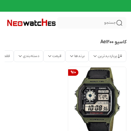
جستجو
کاسیو Ae1200
پربازدیدترین
برندها
قیمت
دسته‌بندی
فقط م
%
10