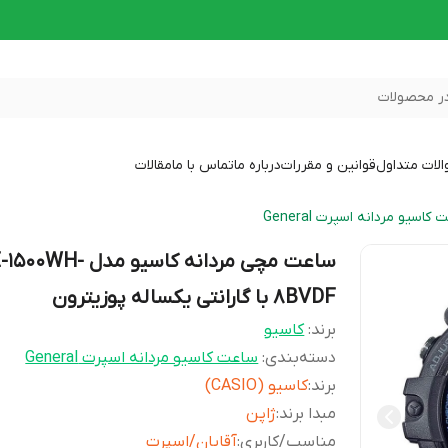
ر محصولات
لات متداول
قوانین و مقررات
درباره ما
تماس با ما
مقالات
کاسیو مردانه اسپرت General
ساعت مچی مردانه کاسیو مدل 0WH
8BVDF با گارانتی یکساله پوزیترون
برند:
کاسیو
دسته‌بندی
:
ساعت کاسیو مردانه اسپرت General
برند
:
کاسیو (CASIO)
مبدا برند
:
ژاپن
مناسب/کاربری
:
آقایان/اسپرت