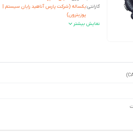
گارانتی
:
یکساله (شرکت پارس آناهید رایان سیستم |
پوزیترون)
رنگ بدنه
:
خاکستری / طوسی
نمایش بیشتر
جنس بدنه / قاب
:
رزین
وزن
:
57 گرم
رنگ صفحه
:
مشکی / دودی تیره
ابعاد قاب (
54.4×51.2
طولxعرضxضخامت)
:
متر
قفل بند
:
سگکی
مقاومت در برابر آب تا
:
100 متر
منبع انرژی
:
باتری معمولی
دوام باتری
:
10 سال با باتری CR2032
تقویم
:
تقویم تمام خودکار تا سال 2099
ت
کرنومتر
:
کرونومتر 1/100 ثانیه ای-ظرفیت تا 24 ساعت
دقت ساعت
:
±20 ثانیه در ماه
نمایش ساعت
:
دیجیتال