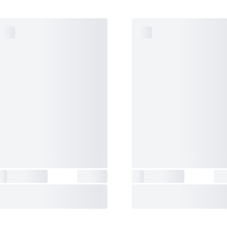
زنگ
5 آلارم چند منظوره + زنگ اعلام هر ساعت (
هشدار
:
هشدار راس ساعت)