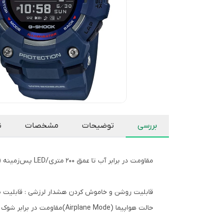
بررسی
توضیحات
مشخصات
ن
مقاومت در برابر آب تا عمق 200 متری/LED پس‌زمینه (Super Illuminator)
قابلیت روشن و خاموش کردن هشدار لرزشی : قابلیت صرفه جویی در انرژی گام شمار (
حالت هواپیما (Airplane Mode)مقاومت در برابر شوک و ضربه / هشدار لرزشی (Vibe alert)قابلیت روشن و خاموش کردن صدای هشدار پمپ ها