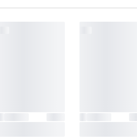
ساعت
38 منطقه زمانی (38 شهر + زمان جهانی
جهانی
:
، صرفه جویی و روشن کردن روز در روز / تعوی
شهر زمان جهانی
سایر ویژگی ها
:
دارای برنامه اختصاصی موبایل
نمایش ساعت
:
دیجیتال
مقاومت در برابر آب
:
فشار 20 اتمسفر
دوام باتری
:
2 سال
دقت ساعت
:
±15 ثانیه در ماه
جنس بند
:
رزین و رابر
قفل بند
:
سگکی ساده
رنگ نور صفحه
:
سفید
دسته‌بندی
:
G-SHOCK
مقاومت در برابر شوک و ضربه
:
✔
کرنومتر
:
(1/100 ثانیه + با قابلیت
دقیقه)
تعداد
یک موتور الکتریکی آنالوگ و یک موتور الکت