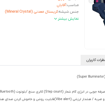
مناسب
:
آقایان
جنس شیشه
:
کریستال معدنی (Mineral Crystal)
مقاومت در برابر آب تا
:
200 متر
نمایش بیشتر
نور
(دارای سیستم روشنایی اتوماتیک Super
صفحه
:
illuminator با قابلیت تنظیم مدت زمان)
رنگ صفحه
:
مشکی
شکل قاب
:
گرد
ابعاد قاب (
58.2×49.3×
طولxعرضxضخامت)
:
متر
ظرات کاربران
وزن
:
69 گرم
رنگ قاب
:
سرمه ای
رنگ بند
:
سرمه ای
اتصال به تلفن
:
بلوتوث
اپلیکیشن اتصال
:
G-SHOCK MOVE
Step count) کالری سنج /بلوتوث (Bluetooth) /
عرض (میلی‌متر)
:
49.3
ضخامت (میلی‌متر)
:
17