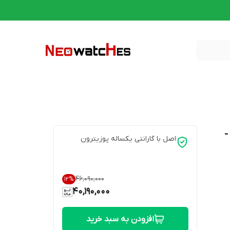
 مردانه جیشاک مدل GBD-100-2DR -
اصل با گارانتی یکساله پوزیترون
۴۶٬۰۹۰٬۰۰۰
12
%
40,190,000
افزودن به سبد خرید