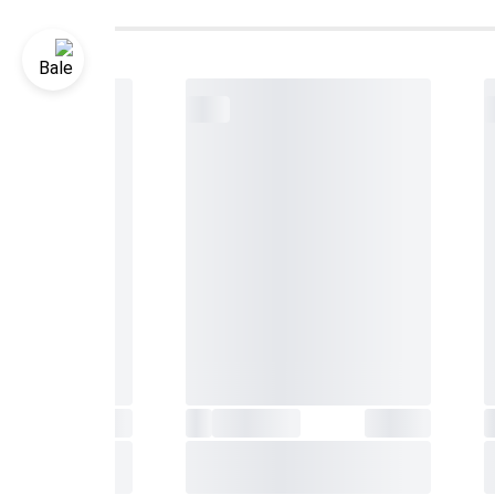
 هماهنگ)
ض
 زمانسنجی بیش از 60
ریکی