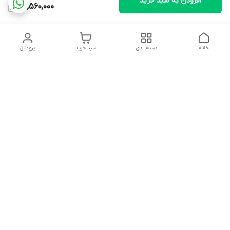
افزودن به سبد خرید
28,560,000
خانه
دسته‌بندی
سبد خرید
پروفایل
دسترسی سریع
ثبت گارانتی پوزیترون
سیاست حریم خصوصی
روش های ارسال
ضمانت اصالت و گارانتی کالا
روش های پرداخت
قوانین و مقررات
برای کمک و راهنمایی ، همیشه در کنار شما هستیم.