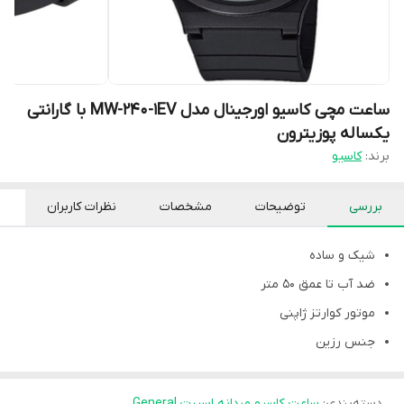
ساعت مچی کاسیو اورجینال مدل MW-240-1EV با گارانتی
یکساله پوزیترون
برند:
کاسیو
بررسی
توضیحات
مشخصات
نظرات کاربران
شیک و ساده
ضد آب تا عمق 50 متر
موتور کوارتز ژاپنی
جنس رزین
دسته‌بندی
:
ساعت کاسیو مردانه اسپرت General