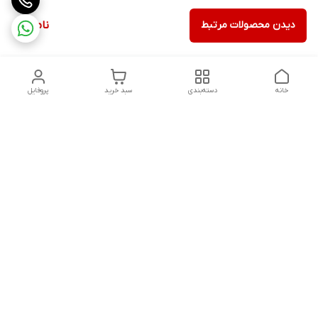
دیدن محصولات مرتبط
ناموجود
خانه
دسته‌بندی
سبد خرید
پروفایل
دسترسی سریع
ثبت گارانتی پوزیترون
سیاست حریم خصوصی
روش های ارسال
ضمانت اصالت و گارانتی کالا
روش های پرداخت
قوانین و مقررات