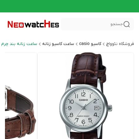
جستجو
فروشگاه نئوواچ
کاسیو casio
ساعت کاسیو زنانه
ساعت زنانه بند چرم General