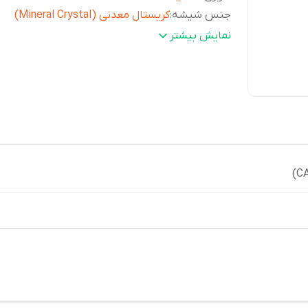
جنس شیشه
:
کریستال معدنی (Mineral Crystal)
گارانتی
:
یکساله پوزیترون
نمایش بیشتر
نوع صفحه نمایش
:
عقربه ایی
مقاومت در برابر آب
:
50 متر
ابعاد قاب ( طولxعرضxضخامت)
:
47 × 40 × 8.1 میلی‌متر
رنگ قاب
:
نقره ای
شرکت سازنده
میوتا (سیتیزن) ژاپن (MIYOTA
موتور
:
JAPAN)
وزن
:
90 گرم
اندازه بند
:
150 تا 205 میلی‌متر
سایر
زمان‌سنجی منظم شامل سه عقربه ثانیه، دقی
ویژگی
ساعت‌شمار - دو عقربه دقیقه و ساعت‌شمار
ها
:
شب‌تاب
رنگ صفحه
:
مشکی / دودی تیره
دقت ساعت
:
±20 ثانیه در ماه
عرض (میلی‌متر)
:
40