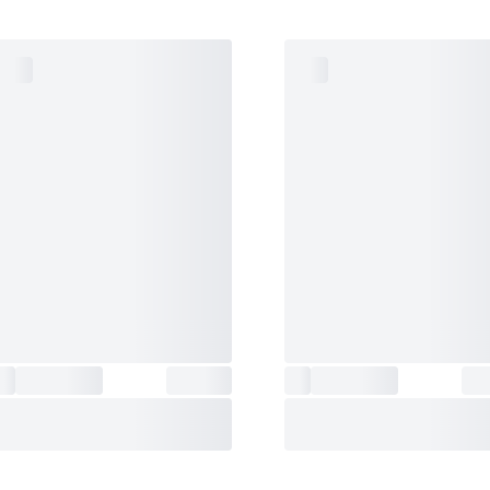
جنس بند
:
استیل ضدزنگ
نوع قفل
:
کلیپسی ضامن‌دار
جنس قاب
:
استیل ضدزنگ
ضخامت (میلی‌متر)
:
8.1