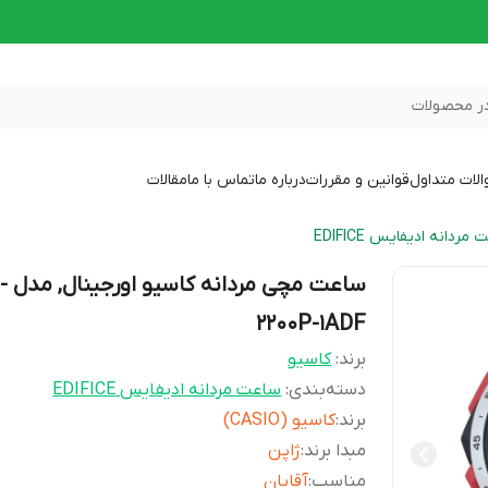
ر محصولات
لات متداول
قوانین و مقررات
درباره ما
تماس با ما
مقالات
مردانه ادیفایس EDIFICE
ساعت مچ
2200P-1ADF
برند:
کاسیو
دسته‌بندی
:
ساعت مردانه ادیفایس EDIFICE
برند
:
کاسیو (CASIO)
مبدا برند
:
ژاپن
مناسب
:
آقایان