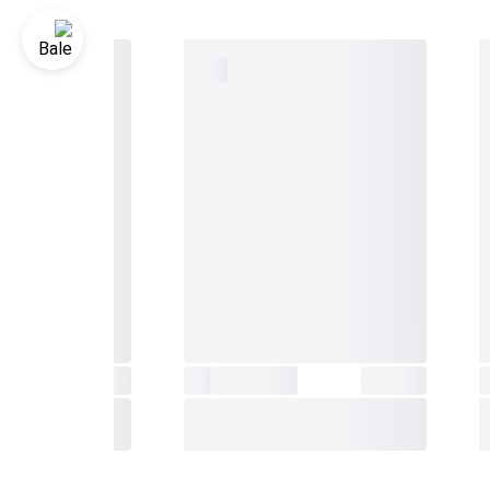
د زمانی /
شهر
و نام شهر تغییر خودکار ساعت تابستانی (DST)
ین
ب
ه
وشی
حدوده
قابل تنظیم برای شروع شمارش معکوس: 1 ثانیه تا 60
 مجهز به