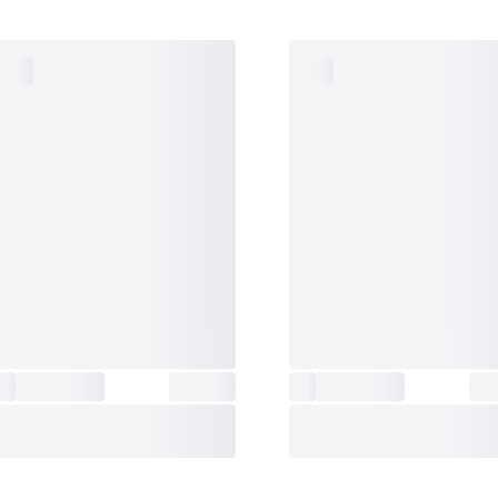
ساعت
نمایش ساعت جهانی (38 منطقه استاندار
جهانی
:
38 شهر + ساعت هماهنگ جهانی) نمایش کد 
فعال/غیرفعال کردن ساعت تابستانی تعویض ب
زمان محلی و زمان جهانی
منبع انرژی
:
باتری خورشیدی
اتصال
امکان اتصال به موبایل از طریق بلوتوث، ردیا
به
موبایل، تنظیم خودکار زمان ساعت، انتقال داد
گوشی
:
کرنومتر به موبایل، قابلیت تنظیم ساعت با گ
موبایل
جنس قاب
:
استیل ضدزنگ
تایمر
:
تایمر شمارش معکوس ظرفیت 60 دقیقه م
دقیقه واحد افزایش: 1 ثانیه‌ای، 1 دقیقه‌ای
بوق هشدار پیشرفت
رنگ بدنه
:
مشکی / دودی تیره | قرمز / زرشکی