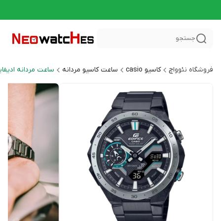
جستجو
فروشگاه نئوواچ
کاسیو casio
ساعت کاسیو مردانه
ساعت مردانه ادیفایس CE