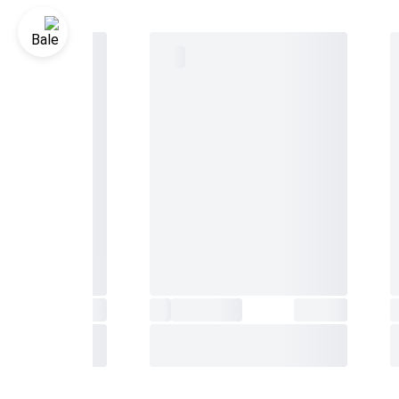
د زمانی /
شهر
و نام شهر تغییر خودکار ساعت تابستانی (DST)
ین
ب
ه
وشی
حدوده
قابل تنظیم برای شروع شمارش معکوس: 1 ثانیه تا 60
 مجهز به