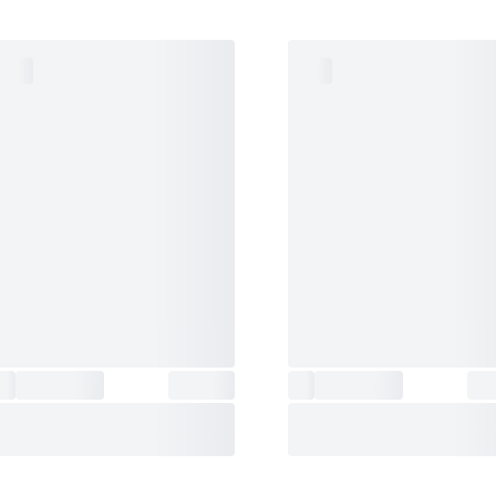
وزن
:
62 گرم
عرض (میلی‌متر)
:
47.8
گارانتی
:
یکساله شرکت پارس آناهید | پوزیترون
جنس قاب
:
کربن/ استیل ضدزنگ
ساعت
نمایش ساعت جهانی (38 منطقه استاندار
جهانی
:
38 شهر + ساعت هماهنگ جهانی) نمایش کد 
فعال/غیرفعال کردن ساعت تابستانی تعویض ب
زمان محلی و زمان جهانی
اتصال
امکان اتصال به موبایل از طریق بلوتوث، ردیا
به
موبایل، تنظیم خودکار زمان ساعت، انتقال داد
گوشی
:
کرنومتر به موبایل، قابلیت تنظیم ساعت با گ
موبایل
تایمر
:
تایمر شمارش معکوس ظرفیت 60 دقیقه م
دقیقه واحد افزایش: 1 ثانیه‌ای، 1 دقیقه‌ای