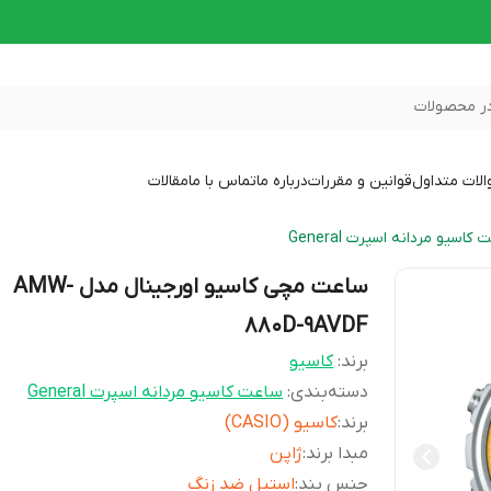
ر محصولات
لات متداول
قوانین و مقررات
درباره ما
تماس با ما
مقالات
کاسیو مردانه اسپرت General
ساعت مچی کاسیو اورجینال مدل AMW-
880D-9AVDF
برند:
کاسیو
دسته‌بندی
:
ساعت کاسیو مردانه اسپرت General
برند
:
کاسیو (CASIO)
مبدا برند
:
ژاپن
جنس بند
:
استیل ضد زنگ