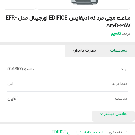
ساعت مچی مردانه ادیفایس EDIFICE اورجینال مدل EFR-
526D-3AV
برند:
کاسیو
مشخصات
نظرات کاربران
برند
کاسیو (CASIO)
مبدا برند
ژاپن
مناسب
آقایان
نمایش بیشتر
دسته‌بندی
:
ساعت مردانه ادیفایس EDIFICE