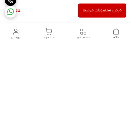
دیدن محصولات مرتبط
ناموجود
خانه
دسته‌بندی
سبد خرید
پروفایل
دسترسی سریع
ثبت گارانتی پوزیترون
سیاست حریم خصوصی
روش های ارسال
ضمانت اصالت و گارانتی کالا
روش های پرداخت
قوانین و مقررات