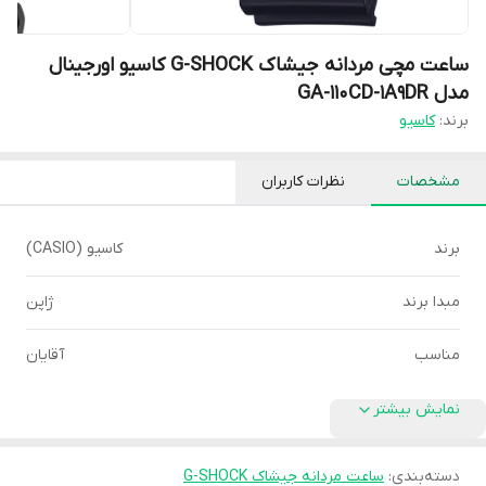
ساعت مچی مردانه جیشاک G-SHOCK کاسیو اورجینال
مدل GA-110CD-1A9DR
برند:
کاسیو
مشخصات
نظرات کاربران
برند
کاسیو (CASIO)
مبدا برند
ژاپن
مناسب
آقایان
نمایش بیشتر
دسته‌بندی
:
ساعت مردانه جیشاک G-SHOCK