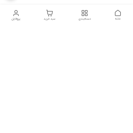
خانه
دسته‌بندی
سبد خرید
پروفایل
دسترسی سریع
ثبت گارانتی پوزیترون
سیاست حریم خصوصی
روش های ارسال
ضمانت اصالت و گارانتی کالا
روش های پرداخت
قوانین و مقررات
برای کمک و راهنمایی ، همیشه در کنار شما هستیم.
شماره تماس
09363057443