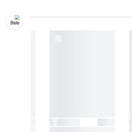
تمام خودکار و هوشمند (پرپچوال) تا سال 2099 با
کد