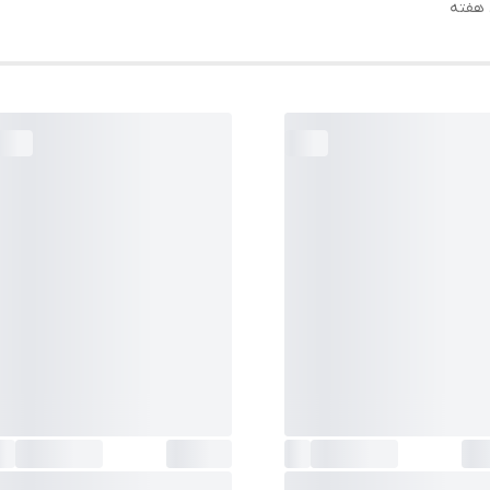
ی هفته
طولxعرضxضخامت)
:
متر
رنگ صفحه
:
مشکی / دودی تیره
وزن
:
72 گرم
مناسب برای دور مچ
:
14.5 الی 21.5 سانتی متر
تقویم
:
قابلیت احتساب سال های کبیسه (Leap Year)
ساعت
✔ (48 شهر + زمان هماهنگ جهانی + نمایش 
جهانی
:
شهر)(قابلیت روشن و خاموش کردن تغییر یک
ساعته زمان در شش ماه اول و دوم)
گارانتی
:
12ماهه پوزیترون
دقت ساعت
:
±15 ثانیه در ماه
نمایش ساعت
:
دیجیتال
مقاومت در برابر آب
:
فشار 20 اتمسفر
قفل بند
:
سگکی ساده
دسته‌بندی
:
G-SHOCK