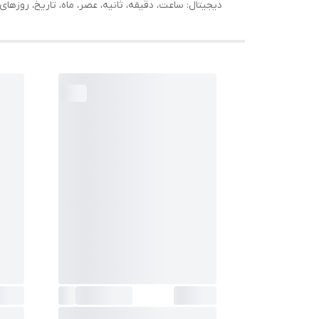
دیجیتال: ساعت، دقیقه، ثانیه، عصر، ماه، تاریخ، روزها