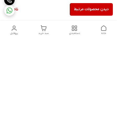
دیدن محصولات مرتبط
ناموجود
خانه
دسته‌بندی
سبد خرید
پروفایل
دسترسی سریع
ثبت گارانتی پوزیترون
سیاست حریم خصوصی
روش های ارسال
ضمانت اصالت و گارانتی کالا
روش های پرداخت
قوانین و مقررات