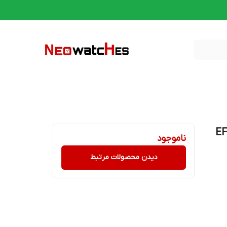
یفایس اصل,مدل EFB-
ناموجود
دیدن محصولات مرتبط