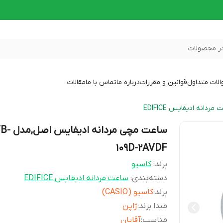
ر محصولات
لات متداول
قوانین و مقررات
درباره ما
تماس با ما
مقالات
مردانه ادیفایس EDIFICE
ساعت مچی مردانه اد
109D-2AVDF
برند:
کاسیو
دسته‌بندی
:
ساعت مردانه ادیفایس EDIFICE
برند
:
کاسیو (CASIO)
مبدا برند
:
ژاپن
مناسب
:
آقایان