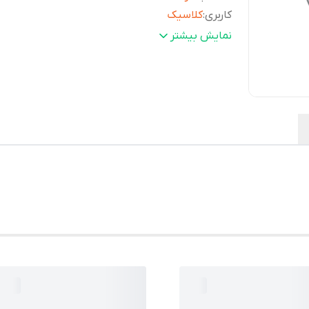
کاربری
:
کلاسیک
گارانتی
:
یکساله پوزیترون
نمایش بیشتر
جنس قاب
:
استیل
دوام باتری
:
3 سال
تقویم
:
دارای نشانگر روزهای ماه
ابعاد قاب ( طولxعرضxضخامت)
:
48 × 41 × 8.7 میلی متر
مقاومت در برابر آب تا
:
50 متر
وزن
:
110 گرم
رنگ صفحه
:
مشکی
اندازه بند
:
بند با قفل قابل تنظیم بین 150 تا 205 میلی‌متر
مقاومت در برابر آب
:
فشار 5 اتمسفر
جنس بند
:
استیل ضد زنگ
تکنولوژی موتور
:
کوارتز (Quartz)
شرکت سازنده
میوتا (سیتیزن) ژاپن (MIYOTA
موتور
:
JAPAN)
جنس شیشه
:
کریستال معدنی (Mineral Crystal)