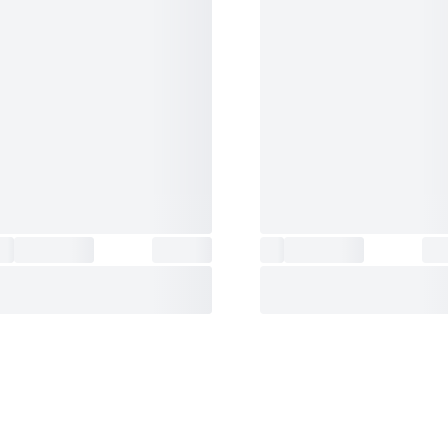
فرم قاب
:
دایره
دقت ساعت
:
±20 ثانیه در ماه