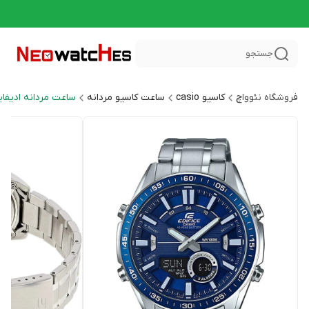
جستجو
فروشگاه نئوواچ
کاسیو casio
ساعت کاسیو مردانه
ساعت مردانه ادیفایس CE