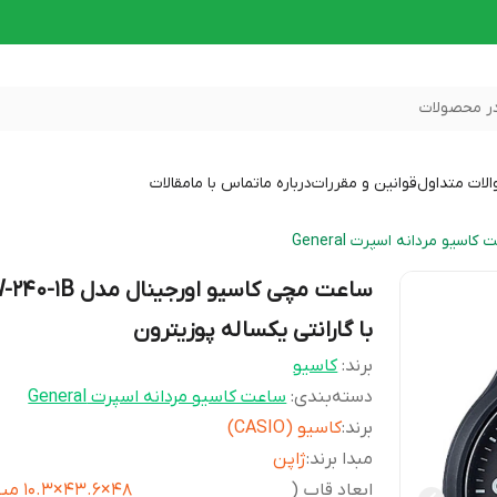
ر محصولات
لات متداول
قوانین و مقررات
درباره ما
تماس با ما
مقالات
کاسیو مردانه اسپرت General
ساعت مچی کاسیو اورجینال مد
با گارانتی یکساله پوزیترون
برند:
کاسیو
دسته‌بندی
:
ساعت کاسیو مردانه اسپرت General
برند
:
کاسیو (CASIO)
مبدا برند
:
ژاپن
ابعاد قاب (
48×43.6×.3