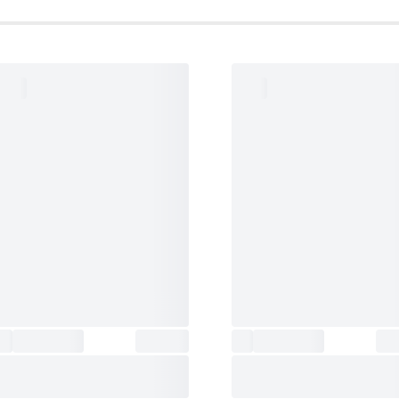
جنس بند
:
رزین