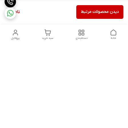
دیدن محصولات مرتبط
ناموجود
خانه
دسته‌بندی
سبد خرید
پروفایل
دسترسی سریع
ثبت گارانتی پوزیترون
سیاست حریم خصوصی
روش های ارسال
ضمانت اصالت و گارانتی کالا
روش های پرداخت
قوانین و مقررات