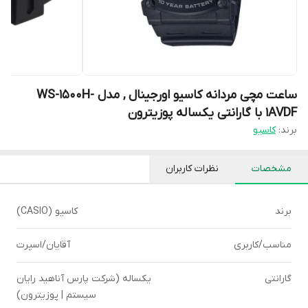
ساعت مچی مردانه کاسیو اورجینال , مدل WS-1500H-
1AVDF با گارانتی یکساله پوزیترون
برند:
کاسیو
مشخصات
نظرات کاربران
برند
کاسیو (CASIO)
مناسب/کاربری
آقایان/اسپرت
گارانتی
یکساله (شرکت پارس آناهید رایان
سیستم | پوزیترون)